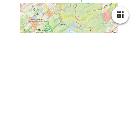
Kunstflugbereich für den Flugplatz; Bearbeitung:
Bürgerinitiative Merzbrück
Wir fordern:
Abschaffung der Kunstflugbox über der Trinkwasser-
Talsperre Wehebach an der Kommunalgrenze
Stolberg/Hürtgenwald (siehe Bild)
Damit Lärmschutz für das Naherholungsgebiet Gressenich
mit teilweisen FFH-Status, die nahe Bebauung der
Stadtteile Schevenhütte und Mausbach, das AWO-
Seniorenheim Süssendell und den Familien- und